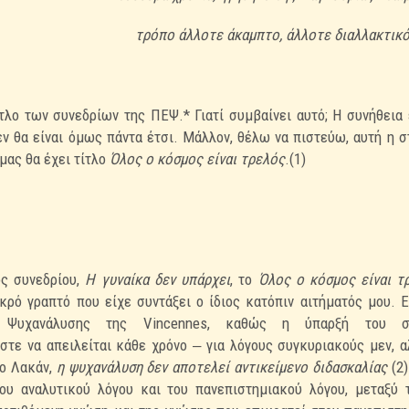
τρόπο άλλοτε άκαμπτο, άλλοτε διαλλακτικό
τλο των συνεδρίων της ΠΕΨ.* Γιατί συμβαίνει αυτό; Η συνήθεια
εν θα είναι όμως πάντα έτσι.
Μάλλον, θέλω να πιστεύω, αυτή η σ
μας θα έχει τίτλο
Όλος ο κόσμος είναι τρελός
.(1)
ς συνεδρίου,
Η γυναίκα δεν υπάρχει
, το
Όλος ο κόσμος είναι τ
κρό γραπτό που είχε συντάξει ο ίδιος
κατόπιν αιτήματός μου. 
ς
Ψυχανάλυσης της Vincennes, καθώς η ύπαρξή του στ
τε να απειλείται κάθε χρόνο ‒ για λόγους συγκυριακούς μεν, α
 ο Λακάν,
η ψυχανάλυση δεν αποτελεί
αντικείμενο διδασκαλίας
(2
του
αναλυτικού λόγου και του πανεπιστημιακού λόγου, μεταξύ