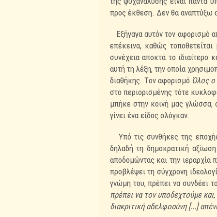
της
ψυχανάλυσης είναι πάντα υ
προς έκθεση. Δεν θα αναπτύξω αυ
Εξήγαγα αυτόν τον αφορισμό α
επέκεινα, καθώς τοποθετείται
συνέχεια αποκτά το
ιδιαίτερο 
αυτή τη λέξη, την οποία χρησιμο
διαθήκης. Tον αφορισμό
Όλος ο
στο
περιορισμένης τότε κυκλοφ
μπήκε στην κοινή μας γλώσσα, 
γίνει ένα είδος σλόγκαν.
Υπό τις συνθήκες της εποχής 
δηλαδή τη δημοκρατική αξίωσ
αποδομώντας και την
ιεραρχία 
προβλέψει τη σύγχρονη ιδεολογ
γνώμη του, πρέπει να συνδέει 
πρέπει να τον
υποδεχτούμε και,
διακριτική αδελφοσύνη [...] απέ