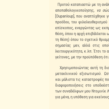
Προτού καταπιαστώ με τη ανάλ
αποπαθολογικοποίησης,
να σώσ
[Dupanloup], που
αναπτύχθηκε γ
προόδου, του φιλελευθερισμού 
επίσκοπος, ενεργώντας ως εκ
θέση,
όπου η αρχή επιβάλλεται 
τη θέση) όπου το σχετικό θριαμ
σημασίας
μεν, αλλά στις οπο
λειτουργικότητα, κ.λπ. Έτσι το 
γείτονες, με την
προϋπόθεση ότι 
Χρησιμοποιώντας αυτή τη δια
μετακλινικού εξισωτισμού. Ω
και
μάλιστα τις καταστροφές π
διαφοροποιήσεις στο υποδεέσ
των
συναδέλφων μου Ντομινίκ Λ
για μένα, η υπόθεση για εκείνους