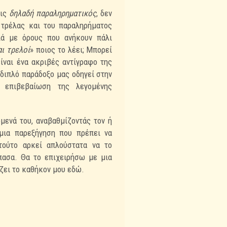
εις
δηλαδή παραληρηματικός
, δεν
 τρέλας και του παραληρήματος
λά με όρους που ανήκουν πάλι
αι
τρελοί
» ποιος το λέει; Μπορεί
ίναι ένα ακριβές αντίγραφο της
 διπλό παράδοξο μας οδηγεί
στην
ην
επιβεβαίωση της λεγομένης
μενά του, αναβαθμίζοντάς τον ή
μια παρεξήγηση που πρέπει να
τούτο αρκεί απλούστατα
να το
πασα. Θα το επιχειρήσω με μια
ίζει το καθήκον μου εδώ.