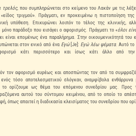
ι τρελός
, που συμπληρώνεται στο κείμενο του Λακάν με τις λέξ
 «είδος τριγμού». Πράγματι, εν
προκειμένω η πιστοποίηση της
ινική
υπόθεση. Επικυρώνει λοιπόν το τέλος της κλινικής, αλ
ο μόνο παράδοξο που εισάγει ο αφορισμός. Πράγματι το «
όλοι είν
έει είναι επομένως ένα παραλήρημα.
Στην οικουμενικότητά του ε
υπώνεται στον ενικό από ένα
Εγώ
[Je]:
Εγώ λέω ψέματα
. Αυτό το
αφορισμό κάτι περισσότερο και ίσως κάτι άλλο από τ
όν τον αφορισμό ευρέως και αποσπώντας τον από τα
συμφραζό
α ενός τόσο
αποτελεσματικού σλόγκαν, αναμφίβολα ενθάρρυνα 
υ το ορίζουμε ως θέμα του επόμενου συνεδρίου μας. Προς 
αζόμενα αυτού του σύντομου κειμένου, από το οποίο το
απέσ
φή, όπως απαιτεί η
διαδικασία κλεισίματος του συνεδρίου που ορ