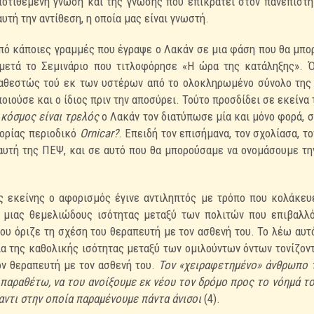
ποτιθέμενη γνώση και της γνώσης που επικρατεί στον πανεπιστ
τή την αντίθεση, η οποία μας είναι
γνωστή.
πό κάποιες γραμμές που έγραψε ο Λακάν σε μια φάση που
θα μπορ
 μετά το Σεμινάριο που
τιτλοφόρησε «Η ώρα της κατάληξης». Ό
καθεστώς τού εκ των υστέρων από το ολοκληρωμένο σύνολο τη
ποιούσε και ο ίδιος πριν την αποσύρει. Τούτο
προσδίδει σε εκείνα 
 κόσμος
είναι τρελός
ο Λακάν τον διατύπωσε μία και μόνο φορά, 
ορίας περιοδικό
Ornicar?
. Επειδή τον επισήμανα, τον σχολίασα, τ
αυτή της ΠΕΨ, και σε αυτό που
θα μπορούσαμε να ονομάσουμε τ
εκείνης ο αφορισμός έγινε αντιληπτός με τρόπο που
κολάκευ
η μιας θεμελιώδους
ισότητας μεταξύ των πολιτών που επιβαλλό
που όριζε τη σχέση του θεραπευτή με τον ασθενή του. Το λέω αυτ
ία της καθολικής ισότητας μεταξύ των ομιλούντων
όντων τονίζον
τον θεραπευτή με
τον ασθενή του.
Τον «χειραφετημένο» άνθρωπο τ
 παραθέτω, να του ανοίξουμε εκ νέου τον δρόμο προς το νόημά τ
ναντι στην οποία παραμένουμε πάντα άνισοι
(4).