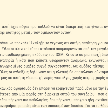
υτή έχει πάψει προ πολλού να είναι διακριτική και
γίνεται α
της ισότητας μεταξύ των ομιλούντων όντων.
έπει να προκαλεί έκπληξη το γεγονός ότι αυτή η
απαίτηση για ισ
ί. Όλοι
οι κλινικοί τύποι σταδιακά απομακρύνονται από τον μεγάλ
 τις αναθεωρημένες εκδόσεις του DSM. Κι αυτό σε
μια εποχή όπο
 αναπηρία
ή κάτι που κάποτε θεωρούνταν ανωμαλία, ενώνονται 
ναγνωρισμένες ομάδες συχνά συγκροτούνται ως ομάδες πίεσης
–
Όλες οι ενδείξεις
δηλώνουν ότι η κλινική θα αποτελέσει σύντομ
μας σε αυτή τη νέα εποχή χωρίς νοσταλγία, χωρίς πικρία,
χωρίς π
κανικός αφορισμός δεν μπορεί να ερμηνευτεί παρά
μόνο με την έ
σότερες από
μία φορές στη διάρκεια αυτού του συνεδρίου– που ο
ν θα υπάρχουν πια παθολογίες, θα υπάρχουν, υπάρχουν ήδη,
αντιθέτ
 αναφαίρετη επειδή
είναι των υποκειμένων δικαίου. Για να το θέσ