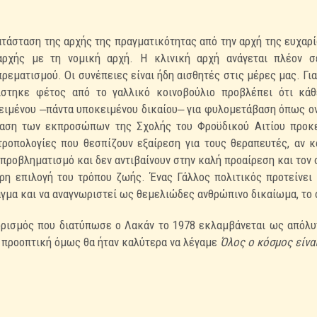
ατάσταση της αρχής της πραγματικότητας από την
αρχή της ευχαρ
 αρχής με
τη νομική αρχή. Η κλινική αρχή ανάγεται πλέον σ
εματισμού. Οι συνέπειες είναι ήδη αισθητές στις μέρες μας. Γι
ίστηκε φέτος από το γαλλικό
κοινοβούλιο προβλέπει ότι κάθ
ειμένου ‒πάντα υποκειμένου δικαίου‒ για φυλομετάβαση όπως ο
βαση των εκπροσώπων της Σχολής του Φροϋδικού Αιτίου
προκ
τροπολογίες που θεσπίζουν
εξαίρεση για τους θεραπευτές, αν 
 προβληματισμό και δεν αντιβαίνουν στην καλή προαίρεση και τον
ρη επιλογή του τρόπου ζωής. Ένας Γάλλος πολιτικός
προτείνει
γμα και να
αναγνωριστεί ως θεμελιώδες ανθρώπινο δικαίωμα, το ο
ρισμός που διατύπωσε ο Λακάν το 1978 εκλαμβάνεται ως
απόλυ
ν προοπτική όμως θα ήταν
καλύτερα να λέγαμε
Όλος ο κόσμος είνα