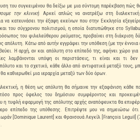
υση του συγκειμένου θα δείξω με μια σύντομη παρέκβαση
πώς θ
ουμε την κλινική
. Αρκεί
απλώς να ανατρέξω στη διαλεκτική
ια να κατευνάσει την έξαψη εκείνων που στην Εκκλησία εξεγείρ
και του σύγχρονου πολιτισμού, η οποία
διατυπώθηκε στο Syllab
πρόσωπος
του φιλελεύθερου ρεύματος, προβαίνει στη διάκριση δύ
ως απόλυτη. Κάτω από αυτήν εγγράφει την υπόθεση (με την
έννοια
βεύει. Η αρχή, αν
και απόλυτη στο επίπεδό της, αφήνει χώρο για
ίες λαμβάνονται υπόψη οι περιστάσεις, τι είναι και τι δεν
απόλυτο και το σχετικό, κάθε άλλο
από αντιφατικά μεταξύ τους, μ
θα καθιερωθεί μια ιεραρχία μεταξύ των δύο όρων.
λεκτική, η θέση ως απόλυτη θα σήμαινε την
εξαφάνιση κάθε πα
στόσο
προς όφελος του δημόσιου συμφέροντος και προκειμέ
ου η τυφλή εφαρμογή της απόλυτης αρχής αναπόφευκτα θα
επιφέρ
τερο επίπεδο της
υπόθεσης. Επιτρέψτε μου να σημειώσω ότι
ωράν [Dominique Laurent] και Φρανσουά Λεγκίλ [François
Leguil] 
.