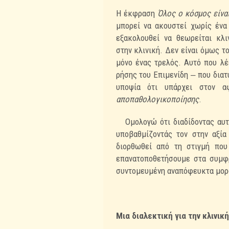
Η έκφραση
Όλος ο κόσμος είνα
μπορεί να ακουστεί χωρίς ένα
εξακολουθεί να θεωρείται κλ
στην
κλινική. Δεν είναι όμως τ
μόνο ένας τρελός. Αυτό που λ
ρήσης του Επιμενίδη ‒ που
διατ
υποψία ότι υπάρχει στον 
αποπαθολογικοποίησης
.
Ομολογώ ότι διαδίδοντας αυτ
υποβαθμίζοντάς τον στην αξί
διορθωθεί από
τη στιγμή πο
επανατοποθετήσουμε στα συμφρ
συντομευμένη αναπόφευκτα μορ
Μια διαλεκτική για την κλινική