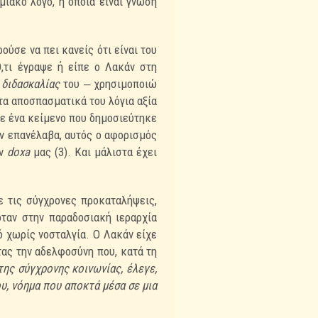
ημιακό
λόγο, η οποία είναι γνώση
ούσε να πει κανείς ότι είναι του
,τι έγραψε ή είπε ο Λακάν στη
ς
διδασκαλίας
του ‒
χρησιμοποιώ
τα αποσπασματικά του λόγια αξία
σε ένα κείμενο που δημοσιεύτηκε
ον
επανέλαβα, αυτός ο αφορισμός
ην
doxa
μας (3). Και μάλιστα έχει
ε τις σύγχρονες προκαταλήψεις,
ταν στην παραδοσιακή ιεραρχία
ό χωρίς νοσταλγία. Ο
Λακάν είχε
τας την αδελφοσύνη που, κατά τη
ης σύγχρονης κοινωνίας, έλεγε,
ου, νόημα που
αποκτά μέσα σε μια