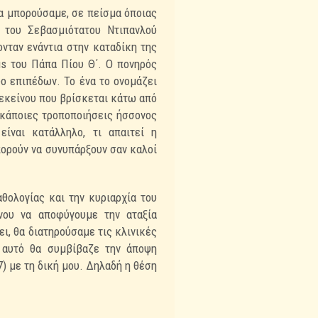
α μπορούσαμε, σε πείσμα όποιας
 του Σεβασμιότατου Ντιπανλού
ονταν ενάντια στην
καταδίκη της
us του Πάπα Πίου Θ΄. Ο πονηρός
ο επιπέδων. Το ένα το ονομάζει
 εκείνου που βρίσκεται κάτω από
 κάποιες τροποποιήσεις ήσσονος
 είναι
κατάλληλο, τι απαιτεί η
πορούν να συνυπάρξουν σαν καλοί
θολογίας και την κυριαρχία του
νου να αποφύγουμε την αταξία
ει, θα διατηρούσαμε τις κλινικές
 αυτό θα συμβίβαζε την άποψη
(7) με τη δική μου. Δηλαδή η θέση