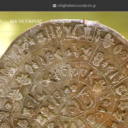
info@hellenicsociety-nls.gr
Λ
ΝΕΑ ΤΗΣ ΕΤΑΙΡΕΙΑΣ
ΕΠΙΚΟΙΝΩΝΙΑ
Français