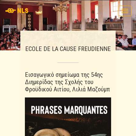
Toggl
navig
ΕCOLE DE LA CAUSE FREUDIENNE
Εισαγωγικό σημείωμα της 54ης
Διημερίδας της Σχολής του
Φροϋδικού Αιτίου, Λιλιά Μαζούμπ